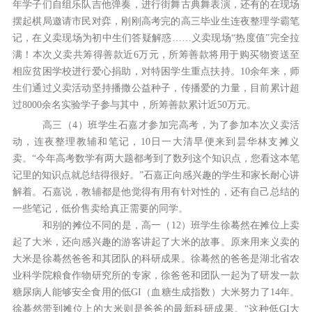
年学子们自组乐队吉他弹奏，进行街舞古典舞表演，还有的在现场
摆起棋局邀请市民对弈，刚刚高考完的高三毕业生连夜整理学霸笔
记，在义卖现场为初中生们答疑解惑……义卖现场“热度值”完全拉
满！本次义卖共筹得善款近6万元，所筹善款将用于购买物资送至
相应贫困学校进行爱心捐助，对特困学生重点扶持。10余年来，师
生们通过义卖活动坚持播撒公益种子，传播爱的力量，目前累计超
过8000余名实验学子参与其中，所筹善款累计近50万元。
高三（4）班学生石嘉才参加完高考，为了参加本次义卖活
动，连夜整理教辅和笔记，10日一大清早便来到昙华林支摊义
卖。“今年高考数学有两大题都考到了数列这个知识点，您看这本笔
记里的知识点就总结得很好。”石嘉正向感兴趣的学生和家长耐心讲
解着。石嘉说，教辅都是他觉得有用有针对性的，还有自己总结的
一些笔记，低价售卖给真正需要的同学。
和别的摊位不同的是，高一（12）班学生徐蓦然在摊位上卖
起了大米，还向感兴趣的游客讲起了大米的故事。原来用来义卖的
大米是徐蓦然爸爸和其团队的科研成果。徐蓦然的爸爸是湖北省农
业科学院粮食作物研究所的专家，徐爸爸和团队一起为了研发一款
糖尿病人能够安全食用的低GI（血糖生成指数）大米努力了14年。
徐蓦然带到摊位上的大米则是爸爸的最新科研成果。“这种低GI大