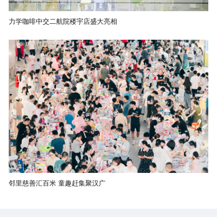
力学咖啡中交二航院楼宇店盛大亮相
邻里慈善汇百米 童趣赶集聚汉广