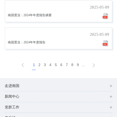
2025-05-09
南国置业：2024年年度报告摘要
2025-05-09
南国置业：2024年年度报告
1
2
3
4
5
6
7
8
9
...
走进南国
新闻中心
党群工作