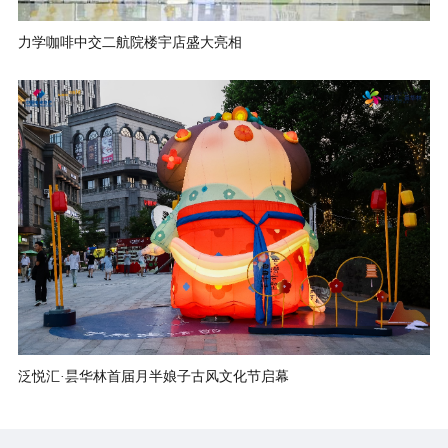
力学咖啡中交二航院楼宇店盛大亮相
泛悦汇·昙华林首届月半娘子古风文化节启幕