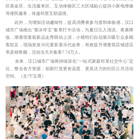
区基金区、生活服务区、互动体验区三大区域贴心提供小家电维修
等便民服务，传递邻里互助温情。
此外，为增加活动趣味性，提高消费者参与度和体验感，汉口
城市广场推出“凿冰夺宝”集章打卡活动，为夏日注入清凉。夜幕降
临，潮童馆童装新品走秀萌动上演，小模特们自信展示吸引众多顾
客驻足，现场发放30元童装童乐代金券，有效提升潮童馆店铺进店
率及销售额，活动当天共集客7.74万人。
未来，汉口城市广场将持续深化“一站式家庭邻里社交中心”定
位，整合各方资源，创新打造更有温度、更具活力的社区公共活动
空间。（文/宁玉霄）