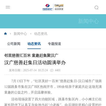
新闻中心
新闻中心
动态资讯
公司新闻
动态资讯
专题报道
邻里慈善汇百米 童趣赶集聚汉广
汉广慈善赶集日活动圆满举办
发布日期：2025-07-14 10:25:24
4401
7月13日下午，“社区美好一百米”慈善赶集日-汉口城市广场第
12届跳蚤市集在汉广B区热闹开市，180余组亲子家庭共赴这场充满
童趣的公益之约，开启温馨体验。
活动现场设置了四大功能区域，跳蚤市集区内，小小摊主们在
家长陪伴下认真又兴奋地当起“小老板”。由后湖街道精心设置的社