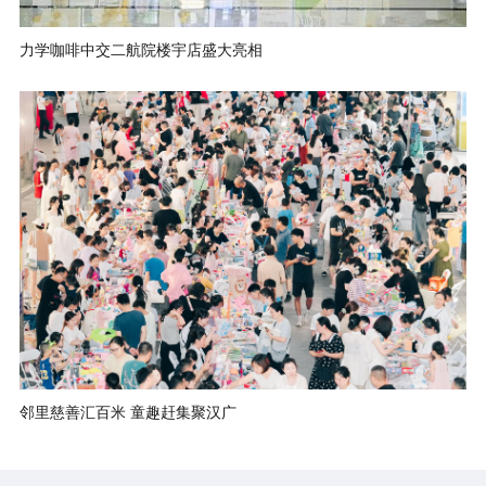
力学咖啡中交二航院楼宇店盛大亮相
邻里慈善汇百米 童趣赶集聚汉广