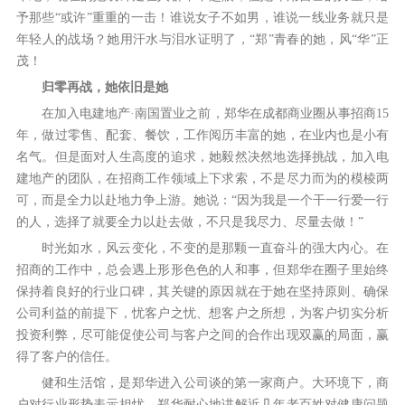
予那些“或许”重重的一击！谁说女子不如男，谁说一线业务就只是
年轻人的战场？她用汗水与泪水证明了，“郑”青春的她，风“华”正
茂！
归零再战，她依旧是她
在加入电建地产·南国置业之前，郑华在成都商业圈从事招商15
年，做过零售、配套、餐饮，工作阅历丰富的她，在业内也是小有
名气。但是面对人生高度的追求，她毅然决然地选择挑战，加入电
建地产的团队，在招商工作领域上下求索，不是尽力而为的模棱两
可，而是全力以赴地力争上游。她说：“因为我是一个干一行爱一行
的人，选择了就要全力以赴去做，不只是我尽力、尽量去做！”
时光如水，风云变化，不变的是那颗一直奋斗的强大内心。在
招商的工作中，总会遇上形形色色的人和事，但郑华在圈子里始终
保持着良好的行业口碑，其关键的原因就在于她在坚持原则、确保
公司利益的前提下，忧客户之忧、想客户之所想，为客户切实分析
投资利弊，尽可能促使公司与客户之间的合作出现双赢的局面，赢
得了客户的信任。
健和生活馆，是郑华进入公司谈的第一家商户。大环境下，商
户对行业形势表示担忧，郑华耐心地讲解近几年老百姓对健康问题