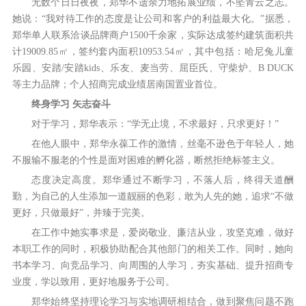
无数个日日夜夜，郑华不遗余力地拓展业绩，不坠青云之志。
她说：“我对待工作的态度是让公司和客户的利益最大化。”据悉，
郑华单人联系洽谈品牌商户1500千余家，实际达成签约建筑面积共
计19009.85㎡，签约套内面积10953.54㎡，其中包括：哈尼兔儿童
乐园、安踏/安踏kids、乐友、麦当劳、屈臣氏、守柴炉、B DUCK
等主力品牌；个人招商完成业绩居南国置业首位。
终身学习 矢志奋斗
对于学习，郑华表示：“学无止境，不求最好，只求更好！”
在他人眼中，郑华永葆工作的激情，丝毫不逊色于年轻人，她
不服输不服老的个性是面对困难的孵化器，断然拒绝标签主义。
态度决定高度。郑华通过不断学习，不落人后，终得天道酬
勤，为自己的人生添加一道靓丽的色彩，敢为人先的她，追求“不做
更好，只做最好”，并臻于完美。
在工作中她实事求是，爱岗敬业、廉洁从业，攻坚克难，做好
本职工作的同时，积极协助配合其他部门的相关工作。同时，她向
书本学习、向竞品学习、向周围的人学习，夯实基础、提升招商专
业度，学以致用，更好地服务于公司。
郑华始终坚持理论学习与实地调研相结合，做到聚焦问题不跑