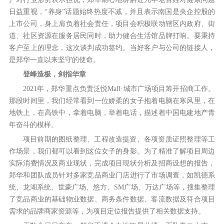
日益重视，“养身”话题始终热度不减，并且表示南国是央企控股的
上市公司，身上肩负着社会责任，项目会积极联动辖区内政府、街
道、社区资源在服务居民同时，助力健合生活馆品牌打响。要秉持
客户至上的理念，这次谈判成功签约。当好客户与公司的链接人，
是郑华一直以来坚守的使命。
登峰造极，剑指华章
2021年，郑华重点负责泛悦Mall·城市广场项目筹开招商工作。
那段时间里，我们经常看到一位娇柔的女子抱着电脑在寒风里，在
地铁上，在高铁中，拿着电脑，举着电话，描述着中国电建地产青
年奋斗的模样。
项目前期的图纸整理、工程改造提资、各项资质证照整理等工
作场景，我们都可以看到这位女子的身影。为了精准了解项目周边
实际消费情况及商业现状，完成项目现状分析及招商设想的报告，
郑华和团队成员针对多家竞品商业门店进行了市场调查，如凯德系
统、龙湖系统、世豪广场、悠方、SM广场、万达广场等，搜集整理
了竞品商业的基础物业数据、商务条件数据、客流数据及符合项目
需求的品牌商家资源等，为项目定位报告提供了相关数据支持。