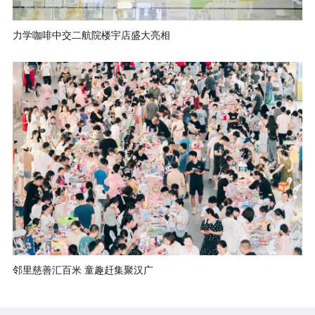
力学咖啡中交二航院楼宇店盛大亮相
邻里慈善汇百米 童趣赶集聚汉广