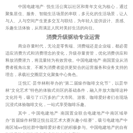
中国电建地产· 悦生活公寓以社区和青年文化为核心，通过
聚集居住、服务、智能生活场景的串联，多元化的生活场景，让人
与人、人与空间产生更多交互与联结，为年轻人提供设计、质感、
乐趣生活体验，从而满足人民对美好生活的向往。
消费升级驱动专业运营
商业存量时代，无论是零售端、消费端还是企业端，都必需
适应消费方式和消费理念的变化，升级存量资管，优化消费供应和
释放消费潜力，将流量转为有效营收。中国电建地产·南国置业从消
费者视角出发、不断为消费者提供更契合的运营服务和业务支持的
理念，承载社交圈层文化聚集中心角色。
泛悦汇·昙华林刚举办的“第二届燥作咖啡文化节”，以昙华
林“文化艺术”特色的体验式街区的基础条件，融入并放大咖啡这种
文化符号，吸引了15万多的广大市民、游客、咖啡爱好者们在现场
沉浸式体验咖啡文化，一站式享受咖啡乐趣。
其中，中国电建地产
·南国置业联合电建地产中南区域举
办“首届燥作杯暨泛悦拉花艺术大赛兴趣小组赛”，吸引电建地产中
南区域we悦社群中咖啡爱好者们的积极参与。中国电建地产的自有