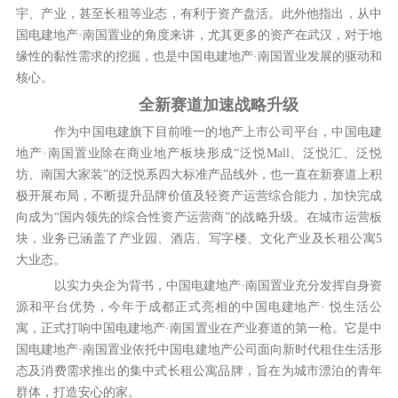
宇、产业，甚至长租等业态，有利于资产盘活。此外他指出，从中
国电建地产·南国置业的角度来讲，尤其更多的资产在武汉，对于地
缘性的黏性需求的挖掘，也是中国电建地产·南国置业发展的驱动和
核心。
全新赛道加速战略升级
作为中国电建旗下目前唯一的地产上市公司平台，中国电建
地产·南国置业除在商业地产板块形成“泛悦Mall、泛悦汇、泛悦
坊、南国大家装”的泛悦系四大标准产品线外，也一直在新赛道上积
极开展布局，不断提升品牌价值及轻资产运营综合能力，加快完成
向成为“国内领先的综合性资产运营商”的战略升级。在城市运营板
块，业务已涵盖了产业园、酒店、写字楼、文化产业及长租公寓5
大业态。
以实力央企为背书，中国电建地产·南国置业充分发挥自身资
源和平台优势，今年于成都正式亮相的中国电建地产· 悦生活公
寓，正式打响中国电建地产·南国置业在产业赛道的第一枪。它是中
国电建地产·南国置业依托中国电建地产公司面向新时代租住生活形
态及消费需求推出的集中式长租公寓品牌，旨在为城市漂泊的青年
群体，打造安心的家。