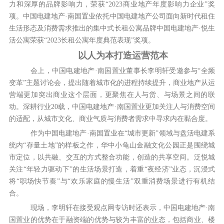
力和深厚的品牌影响力，荣获“2023商业地产年度影响力企业”奖
项。中国电建地产·南国置业依托中国电建地产公司面向新时代租住
生活形态及消费需求推出的集中式长租公寓品牌中国电建地产·悦生
活公寓荣获“2023长租公寓年度典范表现”奖项。
以人为本打造运营范本
会上，中国电建地产·南国置业董事长李明轩受邀参与“全频
变革”主题讨论会，提出随着城市化的进程持续提升，商业地产从运
营端更加突出商业这个层面，更聚焦在人与货、与场景之间的联
动。深耕行业20载，中国电建地产·南国置业更加关注人与消费空间
的适配，从城市文化、商业气质与消费者需求中寻求内在黏合度。
作为中国电建地产·南国置业在“城市更新”领域与盘活电建系
统内“存量土地”的样板之作，华中小龟山金融文化公园正是围绕城
市定位，以共融、交互的方式整合功能，创造的共享空间。泛悦城
关注“年轻力驱动下”的生活场景打造，着重“夜经济”业态，沉浸式
将“职场快节奏”与“欢乐家庭的慢生活”双重消费场景进行有机结
合。
现场，李明轩在接受观点网专访时还表示，中国电建地产·南
国置业的优势在于融资端的优势与较为丰富的业态，包括商业、楼