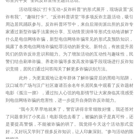
邻里共平安”
全民反诈宣传主题日活动。
活动现场以“打卡互动+反诈科普
”
的形式展开，现场设置“反
诈有我”、“趣味打卡”、“反诈科普讲堂”等多项反诈主题活动，吸引
周边居民踊跃参与。反诈科普环节中，来自后湖街派出所的反诈专
家通过新型诈骗手法案例分享、互动情景演绎等形式生动地讲解了
什么是电信网络诈骗，新型电信网络诈骗常见的形式及预防知识，
揭露了各类电信网络诈骗犯罪活动的新变化、新特点，有效提升居
民们的防诈反诈意识和能力。为了增加活动的互动性与趣味性，民
警们结合刷单诈骗、养老诈骗等多发高发诈骗手段现场进行反诈知
识竞猜，居民们通过问答闯关了解更多诈骗识别方法。
此外，为更直观地让老年群体了解诈骗背后的黑暗与陷阱，
汉口城市广场与汉广社区邀请百余名年长居民集中观看了反诈题材
电影《孤注一掷》，通过扣人心弦的电影情节让大家身临其境感受
到电信网络诈骗的危害性，进一步提升自身防诈反诈能力。
“我今天早早地就来了，警官讲得非常细致好懂，我还答对
了问题拿到了小奖品！电影我也去看了，被骗的孩子是真可怜，还
是要提高警惕，不能被诈骗的哄了。我觉得今天这个活动形式蛮
好，又好玩又学到了很多反诈知识，让人印象深刻。”参与活动的陈