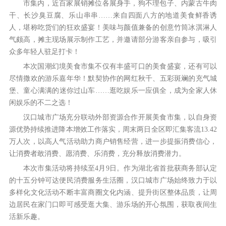
市集内，近百家展销摊位各展身手，狗不理包子、内蒙古牛肉
干、长沙臭豆腐、乐山串串……来自四面八方的地道美食鲜香诱
人，堪称吃货们的狂欢盛宴！美味与颜值兼备的创意竹筒冰淇淋人
气颇高，摊主现场展示制作工艺，并邀请部分游客亲自参与，吸引
众多年轻人驻足打卡！
本次国潮幻境美食市集不仅有丰盛可口的美食盛宴，还有可以
尽情撒欢的游乐嘉年华！默契协作的网红秋千、五彩斑斓的充气城
堡、童心满满的迷你过山车……逛吃娱乐一应俱全，成为全家人休
闲娱乐的不二之选！
汉口城市广场充分联动外部资源合作开展美食市集，以自身资
源优势持续推进降本增效工作落实，周末两日全区即汇集客流13.42
万人次，以高人气活动助力商户销售经营，进一步提振消费信心，
让消费者敢消费、愿消费、乐消费，充分释放消费潜力。
本次市集活动将持续至4月9日。作为湖北省首批获商务部认定
的十五分钟可达便民消费服务生活圈，汉口城市广场始终致力于以
多样化文化活动不断丰富商圈文化内涵、提升街区整体品质，让周
边居民在家门口即可感受逛大集、游乐场的开心氛围，获取夜间生
活新乐趣。