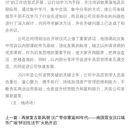
讨”的工作坊形式开展，以行动学习为手段，关注培训效果落地及后
期应用。通过集中学习、集中交流、集中分享的方式，使公司各级
领导干部不仅学习了行业先进知识，而且就公司目前存在的问题也
进行了深入探讨，共同寻求解决方法，并在关键问题上已达成了初
步共识。
公司总经理胡泊在开班仪式上做了重要讲话，他强调此次集
中培训以内部课程作为基础，强化发展的标准，辅之以外请讲师的
优质课程，作为启发思维的重要手段，使大家开阔眼界，把商业盘
活，把楼盘做好。同时，以内部分享环节促进中高层管理者互通交
流、共同促进公司快速发展。
2021年是公司逆势突破的关键之年，公司中高层管理人员肩
负重任、凝心聚力、携手前行，持续加强资产管理思维和能力，不
断夯实商业运营基础，全面提升经营能力和盈利能力，共筑公司发
展新篇章。
（文：钱诗诗）
上一篇：
再掀复古新风潮 汉广带你重返80年代——南国置业汉口城
市广场“怀旧生活节”火热开启