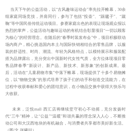
当天下午的公益活动，以“古风趣味运动会”率先拉开帷幕，30余
组家庭同场竞技，并肩同行，参与了包括“投壶”、“踢毽子”、“蹴
鞠”等中国民俗传统运动项目。参赛家庭出色的表现让现场观众报以
热烈的掌声，公益活动与趣味运动的有机结合彰显项目“一切以顾客
为核心”的经营理念。在随后的“春季时装发布会”中，项目积极联动
场内商户，精心挑选国内本土与国际快销相结合的零售品牌，以服
装的舒适性、时尚、潮流、年轻为风格特点，以模特展示和服装配
搭为品牌露出，充分突出中国新时代女性气质，全方位体现项目零
售品牌春季“新设计、新产品、新技术、新形象”的创新成果。最
后，活动在“儿童易物市集”中落下帷幕，现场提供了十多个易物摊
位，以“物物交换”的形式培养了孩子们的动手和创造交流能力，在
过程中收获奉献和爱心的团结意识，在小物品交换中获得大快乐与
大收获。
未来，泛悦mall·西汇店将继续坚守初心不动摇，充分发扬时
代“三牛”精神，让“公益”“温暖”和谐共赢的理念深入人心，不断推
动公司和大汉西地块的有机融合，与消费者共享都市美好新生活。
（图/文 张曦喆）