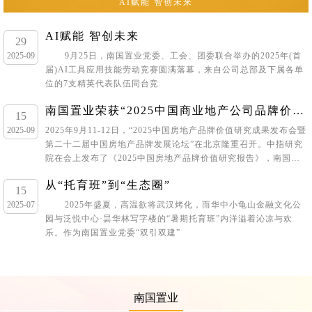
AI赋能 智创未来
AI赋能 智创未来
29
2025-09
9月25日，南国置业党委、工会、团委联合举办的2025年(首
届)AI工具应用技能劳动竞赛圆满落幕，来自公司总部及下属各单
位的7支精英代表队伍同台竞
南国置业荣获“2025中国商业地产公司品牌价值TOP10”和“2025中国商业地产运营优秀品牌”两项大奖
15
2025-09
2025年9月11-12日，“2025中国房地产品牌价值研究成果发布会暨
第二十二届中国房地产品牌发展论坛”在北京隆重召开。中指研究
院在会上发布了《2025中国房地产品牌价值研究报告》，南国置
业凭借卓越
从“托育班”到“生态圈”
15
2025-07
2025年盛夏，高温欲将武汉烤化，而华中小龟山金融文化公
园与泛悦中心·昙华林写字楼的“暑期托育班”内洋溢着沁凉与欢
乐。作为南国置业党委“双引双建”
南国置业