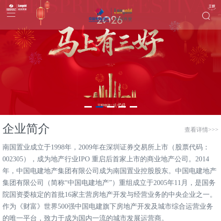
企业简介
查看详情>>>
南国置业成立于1998年，2009年在深圳证券交易所上市（股票代码：
002305），成为地产行业IPO 重启后首家上市的商业地产公司。2014
年，中国电建地产集团有限公司成为南国置业控股股东。中国电建地产
集团有限公司（简称“中国电建地产”）重组成立于2005年11月，是国务
院国资委核定的首批16家主营房地产开发与经营业务的中央企业之一。
作为《财富》世界500强中国电建旗下房地产开发及城市综合运营业务
的唯一平台，致力于成为国内一流的城市发展运营商。